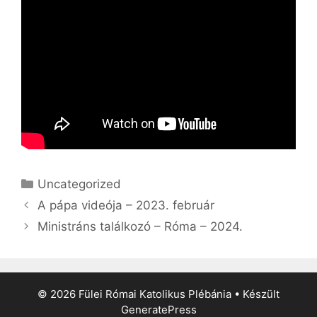
Kategória
Uncategorized
A pápa videója – 2023. február
Ministráns találkozó – Róma – 2024.
© 2026 Fülei Római Katolikus Plébánia
• Készült
GeneratePress