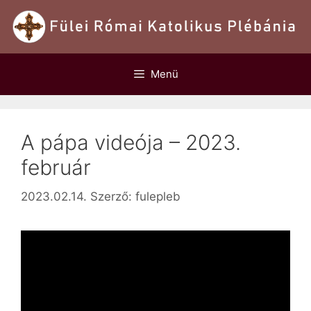
Kilépés
a
tartalomba
Menü
A pápa videója – 2023.
február
2023.02.14.
Szerző:
fulepleb