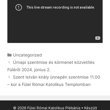
Kategória
Uncategorized
Úrnapi szentmise és körmenet közvetítés
Füléről 2024. június 2.
Szent István király ünnepén szentmise 11.00
– kor a Fülei Római Katolikus Templomban
© 2026 Fülei Római Katolikus Plébánia
• Készült