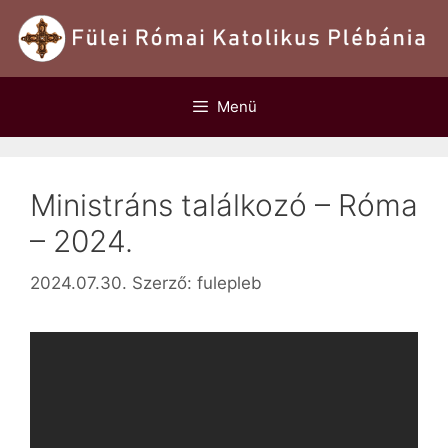
Kilépés
a
tartalomba
Menü
Ministráns találkozó – Róma
– 2024.
2024.07.30.
Szerző:
fulepleb